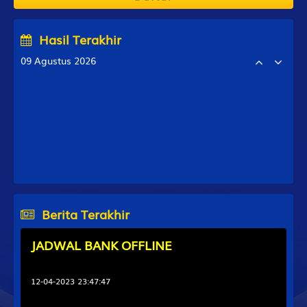
Hasil Terakhir
09 Agustus 2026
OREGON METRO
1730
NEW YORK EVE
9817
KINGSTON EVE
8416
SGP METRO
1240
Berita Terakhir
JADWAL BANK OFFLINE
12-04-2023 23:47:47