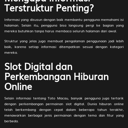
Terstruktur Penting?
Informasi yang disusun dengan baik membantu pengguna memahami isi
halaman. Selain itu, pengguna bisa langsung pergi ke bagian yang
mereka butuhkan tanpa harus membaca seluruh halaman dari awal.
Struktur yang jelas juga membuat pengalaman penggunaan jadi lebih
baik, karena setiap informasi ditempatkan sesuai dengan kategori
mereka.
Slot Digital dan
Perkembangan Hiburan
Online
Selain informasi tentang Toto Macau, banyak pengguna juga tertarik
dengan perkembangan permainan slot digital. Dunia hiburan online
telah berkembang dengan cepat dalam beberapa tahun terakhir,
menawarkan berbagai jenis permainan dengan tema dan fitur yang
berbeda.