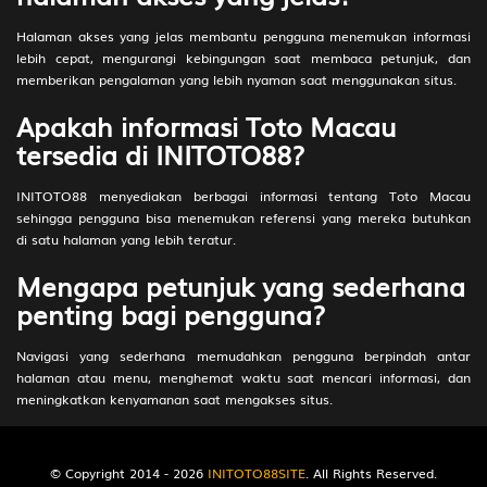
Halaman akses yang jelas membantu pengguna menemukan informasi
lebih cepat, mengurangi kebingungan saat membaca petunjuk, dan
memberikan pengalaman yang lebih nyaman saat menggunakan situs.
Apakah informasi Toto Macau
tersedia di INITOTO88?
INITOTO88 menyediakan berbagai informasi tentang Toto Macau
sehingga pengguna bisa menemukan referensi yang mereka butuhkan
di satu halaman yang lebih teratur.
Mengapa petunjuk yang sederhana
penting bagi pengguna?
Navigasi yang sederhana memudahkan pengguna berpindah antar
halaman atau menu, menghemat waktu saat mencari informasi, dan
meningkatkan kenyamanan saat mengakses situs.
© Copyright 2014 - 2026
INITOTO88SITE
. All Rights Reserved.