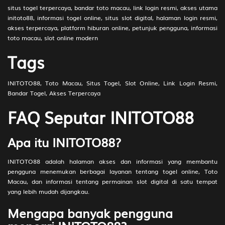
situs togel terpercaya, bandar toto macau, link login resmi, akses utama
initoto88, informasi togel online, situs slot digital, halaman login resmi,
akses terpercaya, platform hiburan online, petunjuk pengguna, informasi
toto macau, slot online modern
Tags
INITOTO88, Toto Macau, Situs Togel, Slot Online, Link Login Resmi,
Bandar Togel, Akses Terpercaya
FAQ Seputar INITOTO88
Apa itu INITOTO88?
INITOTO88 adalah halaman akses dan informasi yang membantu
pengguna menemukan berbagai layanan tentang togel online, Toto
Macau, dan informasi tentang permainan slot digital di satu tempat
yang lebih mudah dijangkau.
Mengapa banyak pengguna