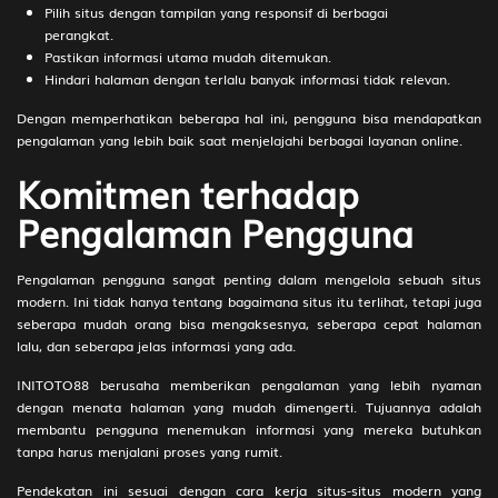
Pilih situs dengan tampilan yang responsif di berbagai
perangkat.
Pastikan informasi utama mudah ditemukan.
Hindari halaman dengan terlalu banyak informasi tidak relevan.
Dengan memperhatikan beberapa hal ini, pengguna bisa mendapatkan
pengalaman yang lebih baik saat menjelajahi berbagai layanan online.
Komitmen terhadap
Pengalaman Pengguna
Pengalaman pengguna sangat penting dalam mengelola sebuah situs
modern. Ini tidak hanya tentang bagaimana situs itu terlihat, tetapi juga
seberapa mudah orang bisa mengaksesnya, seberapa cepat halaman
lalu, dan seberapa jelas informasi yang ada.
INITOTO88 berusaha memberikan pengalaman yang lebih nyaman
dengan menata halaman yang mudah dimengerti. Tujuannya adalah
membantu pengguna menemukan informasi yang mereka butuhkan
tanpa harus menjalani proses yang rumit.
Pendekatan ini sesuai dengan cara kerja situs-situs modern yang