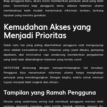
Bagi pengguna baru, akses resmi memberikan panduan awal yang lebih
jelas. Sementara bagi pengguna lama, adanya halaman utama
membuatnya lebih mudah menemukan informasi terbaru tentang
layanan yang mereka gunakan.
Kemudahan Akses yang
Menjadi Prioritas
Salah satu hal yang paling diperhatikan pengguna saat mengunjungi
situs adalah kemudahan akses. Halaman yang cepat dibuka, gampang
dipahami, dan terstruktur rapi cenderung memberikan pengalaman
yang lebih baik dibandingkan halaman yang terlalu rumit.
INITOTO88 dirancang dengan mempertimbangkan hal tersebut.
Pengguna bisa menemukan informasi utama tanpa menghadapi
petunjuk yang membingungkan. Dengan begitu, waktu untuk mencari
tujuan menjadi lebih singkat dan efisien.
Tampilan yang Ramah Pengguna
Desain yang sederhana sering kali membuat pengguna merasa lebih
nyaman daripada tampilan yang terlalu banyak elemen. Karena itu,