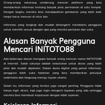
Orang-orang sekarang cenderung mencari platform yang bisa
memberikan informasi tentang banyak jenis permainan di satu tempat.
Dengan begitu, mereka bisa mendapatkan gambaran yang lebih baik
tanpa harus mencari di situs lain.
Informasi yang lengkap dan mudah dimengerti membantu pengguna
untuk memilih sesuai dengan apa yang mereka perlukan dan suka.
Alasan Banyak Pengguna
Mencari INITOTO88
Ada beberapa alasan mengapa banyak orang mencari nama INITOTO88
di internet. Salah satunya adalah kebutuhan untuk akses yang lebih
jelas dan mudah dipahami. Dalam dunia digital yang penuh informasi,
pengguna lebih suka halaman yang bisa memberikan petunjuk
sederhana dan langsung menuju tujuan utama.
Selain itu, informasi yang teratur juga sangat penting. Pengguna tidak
hanya ingin akses, tapi juga ingin mengerti layanan yang ada sehingga
mereka bisa membuat keputusan dengan lebih nyaman.
Kejelasan Informasi