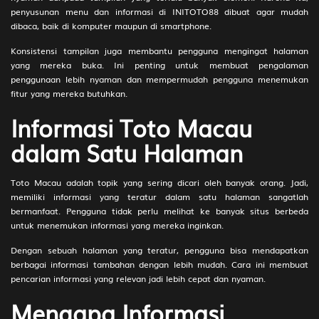
penyusunan menu dan informasi di INITOTO88 dibuat agar mudah
dibaca, baik di komputer maupun di smartphone.
Konsistensi tampilan juga membantu pengguna mengingat halaman
yang mereka buka. Ini penting untuk membuat pengalaman
penggunaan lebih nyaman dan mempermudah pengguna menemukan
fitur yang mereka butuhkan.
Informasi Toto Macau
dalam Satu Halaman
Toto Macau adalah topik yang sering dicari oleh banyak orang. Jadi,
memiliki informasi yang teratur dalam satu halaman sangatlah
bermanfaat. Pengguna tidak perlu melihat ke banyak situs berbeda
untuk menemukan informasi yang mereka inginkan.
Dengan sebuah halaman yang teratur, pengguna bisa mendapatkan
berbagai informasi tambahan dengan lebih mudah. Cara ini membuat
pencarian informasi yang relevan jadi lebih cepat dan nyaman.
Mengapa Informasi