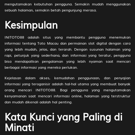
mengutamakan kebutuhan pengguna. Semakin mudah menggunakan
sebuah halaman, semakin betah pengunjung merasa.
Kesimpulan
INITOTO88 adalah situs yang membantu pengguna menemukan
informasi tentang Toto Macau dan permainan slot digital dengan cara
yang lebih mudah, jelas, dan terarah. Dengan susunan halaman yang
rapi, petunjuk yang sederhana, dan informasi yang teratur, pengguna
bisa mendapatkan pengalaman yang lebih nyaman saat mencari
berbagai informasi yang mereka perlukan.
Kejelasan dalam akses, kemudahan penggunaan, dan penyajian
informasi yang teroganisir adalah hal-hal utama yang membuat banyak
orang mencari INITOTO88. Bagi pengguna yang mengutamakan
kenyamanan saat mencari informasi online, halaman yang terstruktur
dan mudah dikenali adalah hal penting.
Kata Kunci yang Paling di
Minati