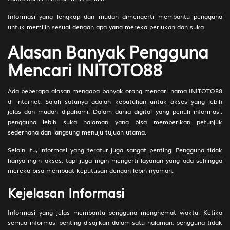
44
Hidung Belang - Burung Jalak -
2D
99 (91-
Informasi yang lengkap dan mudah dimengerti membantu pengguna
Bayi - Kodak - Meja - Arjuna
30-60-
untuk memilih sesuai dengan apa yang mereka perlukan dan suka.
80)
Alasan Banyak Pengguna
45
Udang ketam
3D
000
Mencari INITOTO88
46
Langit
3D
001
47
Tanah
3D
002
Ada beberapa alasan mengapa banyak orang mencari nama INITOTO88
di internet. Salah satunya adalah kebutuhan untuk akses yang lebih
48
Gula
3D
004
jelas dan mudah dipahami. Dalam dunia digital yang penuh informasi,
pengguna lebih suka halaman yang bisa memberikan petunjuk
49
Obat
3D
005
sederhana dan langsung menuju tujuan utama.
50
Ahli Nujum
3D
490
Selain itu, informasi yang teratur juga sangat penting. Pengguna tidak
hanya ingin akses, tapi juga ingin mengerti layanan yang ada sehingga
51
Air Gripe
3D
099
mereka bisa membuat keputusan dengan lebih nyaman.
52
Air Panas
3D
412
Kejelasan Informasi
53
Alat Tulis Cina
3D
508
Informasi yang jelas membantu pengguna menghemat waktu. Ketika
semua informasi penting disajikan dalam satu halaman, pengguna tidak
54
Ambil Air
3D
290