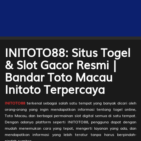
9
Istri Sejati - Lalat - Volley
2D
20 (06-
Ball,Voli - Palu - Ban Mobil -
72-19-
Setiawati
22)
10
Peti Mati - Capung - Tenis -
2D
22 (21-
Terong - Harmonika - Arjuna
70-50-
dan Sembadra
20)
INITOTO88: Situs Togel
11
Raja - Naga - Hockey -
2D
26 (31-
& Slot Gacor Resmi |
Ganggang - Mesin Jahit - Samiaji
90-80-
40)
Bandar Toto Macau
12
Wanita Cantik - Kura-Kura - Bola
2D
27 (19-
Initoto Terpercaya
Sodok - Sabun Bubuk - Otak -
61-06-
Dewi Supraba
11)
13
Ahli Nujum - Ular - Yudo - Kamar
2D
32 (03-
INITOTO88
terkenal sebagai salah satu tempat yang banyak dicari oleh
Mandi - Tali - Abiyasa
60-18-
orang-orang yang ingin mendapatkan informasi tentang togel online,
10)
Toto Macau, dan berbagai permainan slot digital semua di satu tempat.
Dengan adanya platform seperti INITOTO88, pengguna dapat dengan
14
Orang Buta - Rusa - Silat - Jamu -
2D
34 (36-
mudah menemukan cara yang tepat, mengerti layanan yang ada, dan
Paru-Paru - Destarata
73-89-
mendapatkan informasi yang lebih teratur tanpa harus berpindah-
23)
pindah sumber.