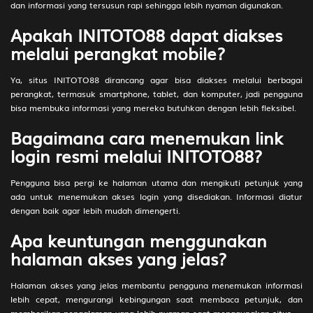
dan informasi yang tersusun rapi sehingga lebih nyaman digunakan.
103
Batu Nisan
3D
008
Apakah INITOTO88 dapat diakses
104
Tiang Kapal
3D
775
melalui perangkat mobile?
105
Tertabrak
3D
721
Ya, situs INITOTO88 dirancang agar bisa diakses melalui berbagai
106
Terong
3D
873
perangkat, termasuk smartphone, tablet, dan komputer, jadi pengguna
bisa membuka informasi yang mereka butuhkan dengan lebih fleksibel.
107
Termos
3D
735
Bagaimana cara menemukan link
108
Terlanggar
3D
716
login resmi melalui INITOTO88?
109
Terlanggar
3D
408
Pengguna bisa pergi ke halaman utama dan mengikuti petunjuk yang
110
Terlanggar
3D
281
ada untuk menemukan akses login yang disediakan. Informasi diatur
dengan baik agar lebih mudah dimengerti.
111
Terhalang
3D
762
Apa keuntungan menggunakan
112
Terhalang
3D
761
halaman akses yang jelas?
113
Bawang
3D
619
Halaman akses yang jelas membantu pengguna menemukan informasi
114
Bayar Pajak
3D
951
lebih cepat, mengurangi kebingungan saat membaca petunjuk, dan