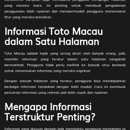
Apollo,Apolo - Potlot - Ceret -
49-48-
yang mereka buka. Ini penting untuk membuat pengalaman
Semar
99)
penggunaan lebih nyaman dan mempermudah pengguna menemukan
fitur yang mereka butuhkan.
33
Penipu - Kancil - Damdaman -
2D
81 (76-
Informasi Toto Macau
Hidung - Cangkir - Aswatama
44-49-
94)
dalam Satu Halaman
34
Ibu Suri - Ikan Layur - Dadu -
2D
83 (59-
Kumis - Pipa - Dewi Kunti
36-26-
Toto Macau adalah topik yang sering dicari oleh banyak orang. Jadi,
86)
memiliki informasi yang teratur dalam satu halaman sangatlah
bermanfaat. Pengguna tidak perlu melihat ke banyak situs berbeda
35
Budha - Kalkun - Salto - Mulut -
2D
84 (86-
untuk menemukan informasi yang mereka inginkan.
Kacang Tanah - Bagaspati
23-39-
73)
Dengan sebuah halaman yang teratur, pengguna bisa mendapatkan
berbagai informasi tambahan dengan lebih mudah. Cara ini membuat
36
Wanita Sihir - Jangkrik - Latihan
2D
85 (75-
pencarian informasi yang relevan jadi lebih cepat dan nyaman.
Hansip - Teratai - Pintu -
25-42-
Sarpakenaka
52)
Mengapa Informasi
37
Dewa Maut - Ikan Sampan -
2D
86 (84-
Terstruktur Penting?
Gerak Badan - Salak - Rokok -
33-37-
Yamadipati
83)
Informasi yang disusun dengan baik membantu pengguna memahami isi