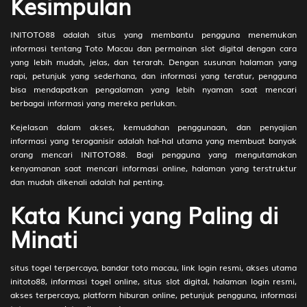
Kesimpulan
79
Topi
3D
234
INITOTO88 adalah situs yang membantu pengguna menemukan
80
Arloji
3D
882
informasi tentang Toto Macau dan permainan slot digital dengan cara
81
Tokong Tepi Jalan
3D
049
yang lebih mudah, jelas, dan terarah. Dengan susunan halaman yang
rapi, petunjuk yang sederhana, dan informasi yang teratur, pengguna
82
Toko Kain
3D
200
bisa mendapatkan pengalaman yang lebih nyaman saat mencari
berbagai informasi yang mereka perlukan.
83
Tiup Harmonika
3D
870
Kejelasan dalam akses, kemudahan penggunaan, dan penyajian
84
Ayam Kalkun
3D
661
informasi yang teroganisir adalah hal-hal utama yang membuat banyak
orang mencari INITOTO88. Bagi pengguna yang mengutamakan
85
Tinta Stempel
3D
198
kenyamanan saat mencari informasi online, halaman yang terstruktur
dan mudah dikenali adalah hal penting.
86
Babi Hutan
3D
509
Kata Kunci yang Paling di
87
Badminton
3D
891
Minati
88
Tinta
3D
935
89
Baju Cina
3D
226
situs togel terpercaya, bandar toto macau, link login resmi, akses utama
initoto88, informasi togel online, situs slot digital, halaman login resmi,
90
Baker Rumput
3D
492
akses terpercaya, platform hiburan online, petunjuk pengguna, informasi