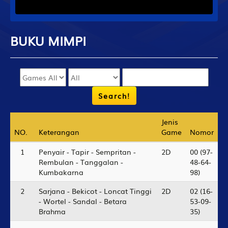
BUKU
MIMPI
Jenis
Jenis
NO.
NO.
Keterangan
Keterangan
Game
Game
Nomor
Nomor
1
Penyair - Tapir - Sempritan -
2D
00 (97-
Rembulan - Tanggalan -
48-64-
Kumbakarna
98)
2
Sarjana - Bekicot - Loncat Tinggi
2D
02 (16-
- Wortel - Sandal - Betara
53-09-
Brahma
35)