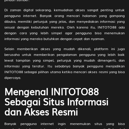
15
Pendeta Wanita - Musang -
2D
36 (34-
Di zaman digital sekarang, kemudahan akses sangat penting untuk
Balap Sepeda - Manggis -
83-87-
pengguna internet. Banyak orang mencari halaman yang gampang
Rumah Obat - Sayempraba
33)
dibuka, memiliki petunjuk yang jelas, dan menyediakan informasi yang
sesuai dengan kebutuhan mereka. Oleh karena itu, INITOTO88 ada
16
Orang Bongkok - Ikan Gabus -
2D
37 (38-
dengan cara yang lebih simpel agar pengguna bisa menemukan
Balap Mobil - Anggur -
59-83-
informasi yang mereka butuhkan dengan cepat dan nyaman.
B.H,BH,Bra - Truk - Gareng
09)
Selain memberikan akses yang mudah dikenali, platform ini juga
17
Penolong - Gelatik - Golf - Tang -
2D
40 (43-
berusaha untuk memberikan pengalaman pengguna yang lebih baik
Peci - Widura
76-78-
lewat tampilan yang simpel, petunjuk yang mudah dimengerti, dan
26)
informasi yang teratur. Itu sebabnya banyak pengguna menjadikan
INITOTO88 sebagai pilihan utama ketika mencari akses resmi yang bisa
18
Putri Raja - Cendrawasih - Balap
2D
38 (37-
dipercaya.
Sepeda Motor - Engsel - Drum -
67-84-
Mengenal INITOTO88
Untari
17)
Sebagai Situs Informasi
19
Kekasih - Kalajengking - Balap
2D
39 (44-
Kuda - Topi - Bemo - Narasuma
55-77-
dan Akses Resmi
05)
20
Pahlawan - Kepiting - Lompat
2D
41 (49-
Banyak pengguna internet ingin menemukan situs yang bisa
Kuda - Lilin - Sabuk - Warsaya
56-76-