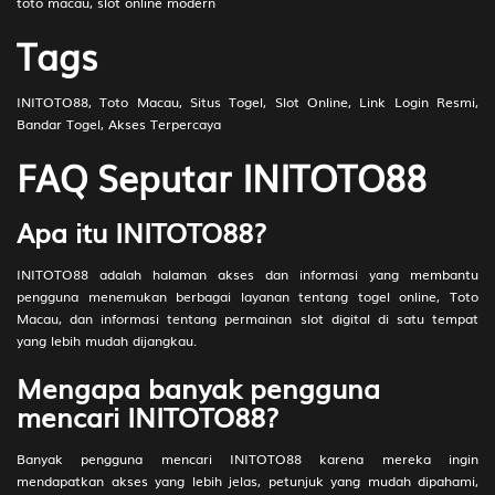
toto macau, slot online modern
91
Ballpen
3D
973
Tags
92
Balsem
3D
688
93
Timbangan
3D
885
INITOTO88, Toto Macau, Situs Togel, Slot Online, Link Login Resmi,
Bandar Togel, Akses Terpercaya
94
Timba
3D
933
FAQ Seputar INITOTO88
95
Ban Gembos
3D
729
96
Timang Anak
3D
274
Apa itu INITOTO88?
97
Bangku
3D
404
INITOTO88 adalah halaman akses dan informasi yang membantu
pengguna menemukan berbagai layanan tentang togel online, Toto
98
Timah
3D
181
Macau, dan informasi tentang permainan slot digital di satu tempat
99
Bantal
3D
229
yang lebih mudah dijangkau.
Mengapa banyak pengguna
100
Tikus Makan
3D
904
mencari INITOTO88?
101
Batu Gugur
3D
807
Banyak pengguna mencari INITOTO88 karena mereka ingin
102
Tidur
3D
494
mendapatkan akses yang lebih jelas, petunjuk yang mudah dipahami,