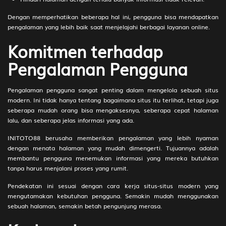
67
Anjing
3D
601
Dengan memperhatikan beberapa hal ini, pengguna bisa mendapatkan
pengalaman yang lebih baik saat menjelajahi berbagai layanan online.
68
Tuli
3D
597
Komitmen terhadap
69
Anjing Berkelahi
3D
125
Pengalaman Pengguna
70
Tukar Cincin
3D
076
71
Anjing Menggigit
3D
879
Pengalaman pengguna sangat penting dalam mengelola sebuah situs
modern. Ini tidak hanya tentang bagaimana situs itu terlihat, tetapi juga
72
Tukang Pulpen
3D
170
seberapa mudah orang bisa mengaksesnya, seberapa cepat halaman
lalu, dan seberapa jelas informasi yang ada.
73
Truk Militer
3D
020
INITOTO88 berusaha memberikan pengalaman yang lebih nyaman
74
Truk Barang
3D
629
dengan menata halaman yang mudah dimengerti. Tujuannya adalah
membantu pengguna menemukan informasi yang mereka butuhkan
75
Antar Mayat
3D
121
tanpa harus menjalani proses yang rumit.
76
Anting-anting
3D
636
Pendekatan ini sesuai dengan cara kerja situs-situs modern yang
mengutamakan kebutuhan pengguna. Semakin mudah menggunakan
77
Api
3D
417
sebuah halaman, semakin betah pengunjung merasa.
78
Arang
3D
624